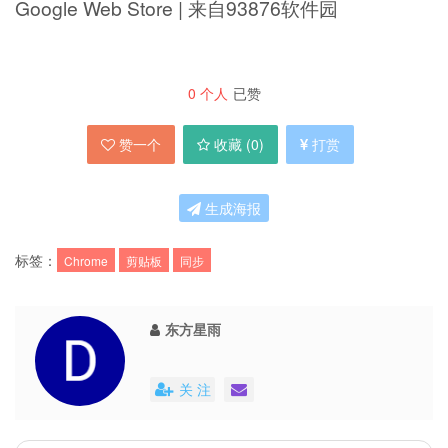
Google Web Store | 来自93876软件园
0
个人
已赞
赞一个
收藏 (
0
)
打赏
生成海报
标签：
Chrome
剪贴板
同步
东方星雨
关 注