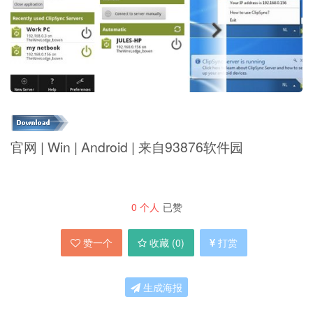
官网 | Win | Android | 来自93876软件园
0
个人
已赞
赞一个
收藏 (
0
)
打赏
生成海报