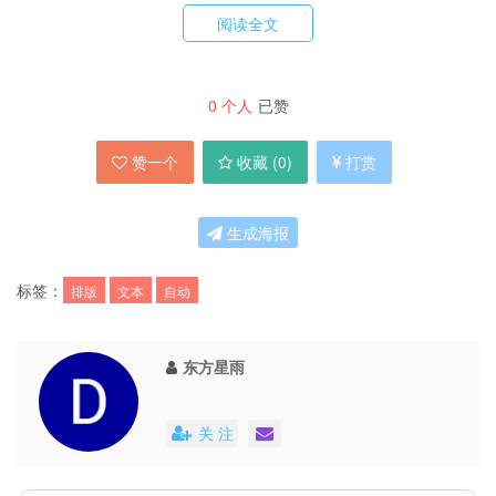
阅读全文
它共举了三例，我直截取了“普通测试文本”的测
试，效果如下：
0
个人
已赞
赞一个
收藏 (
0
)
打赏
生成海报
升级至 3.04 版本，请前往官方下载：
http://www.gidot.cn/typesetter/download.html
标签：
排版
文本
自动
下载(1.34MB): easy-share | 来自93876软件园 |
东方星雨
mediafire | filefront | live | 新浪
关 注