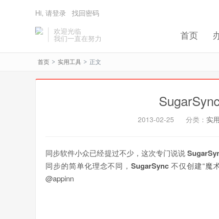
Hi, 请登录
找回密码
欢迎光临
首页
我们一直在努力
首页
实用工具
正文
>
>
SugarS
2013-02-25
分类：
实
同步软件小众已经提过不少，这次专门说说
SugarSy
同步的简单化理念不同，
SugarSync
不仅创建“魔
@appinn