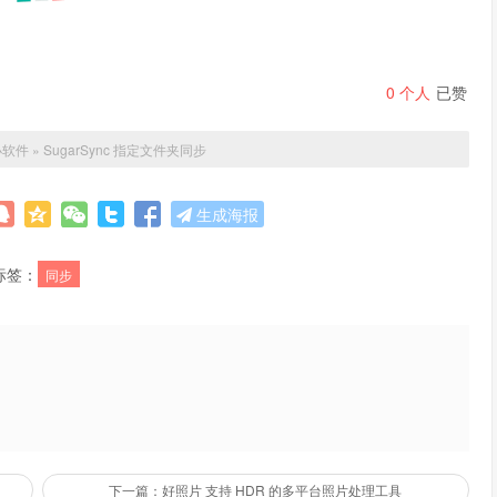
0
个人
已赞
小软件
»
SugarSync 指定文件夹同步
生成海报
标签：
同步
下一篇：好照片 支持 HDR 的多平台照片处理工具