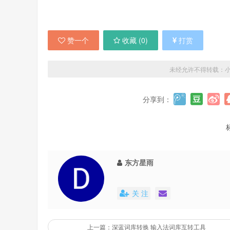
赞一个
收藏 (
0
)
打赏
未经允许不得转载：
分享到：
东方星雨
关 注
上一篇：深蓝词库转换 输入法词库互转工具