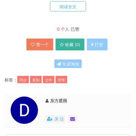
阅读全文
官方|下载1|来自93876软件园|下载2|下载3|下载4
0
个人
已赞
赞一个
收藏 (
0
)
打赏
生成海报
标签：
同步
复制
文件
管理
东方星雨
关 注