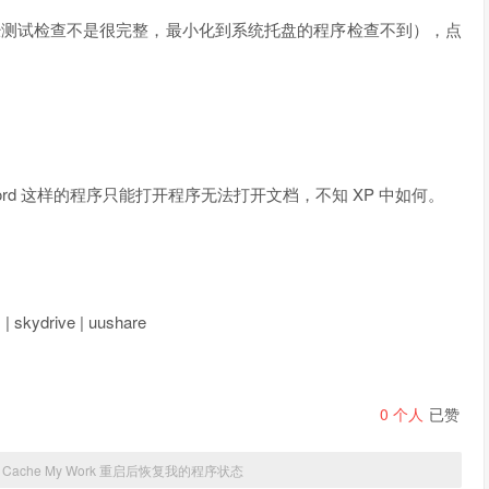
经测试检查不是很完整，最小化到系统托盘的程序检查不到），点
Word 这样的程序只能打开程序无法打开文档，不知 XP 中如何。
kydrive | uushare
0
个人
已赞
»
Cache My Work 重启后恢复我的程序状态