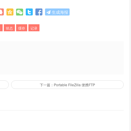
生成海报
表
状态
缓存
记录
下一篇：Portable FileZilla 便携FTP