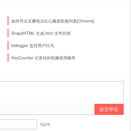
如何导出豆瓣电台红心频道歌曲列表[Chrome]
Snap2HTML 生成 html 文件列表
kidlogger 监控用户行为
KeyCounter 记录你的电脑使用频率
提交评论
QQ号