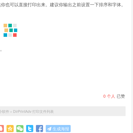
sv 等文件，当然你也可以直接打印出来。建议你输出之前设置一下排序和字体。
件。
0
个人
已赞
小软件
»
DirPrintAdv 打印文件列表
生成海报