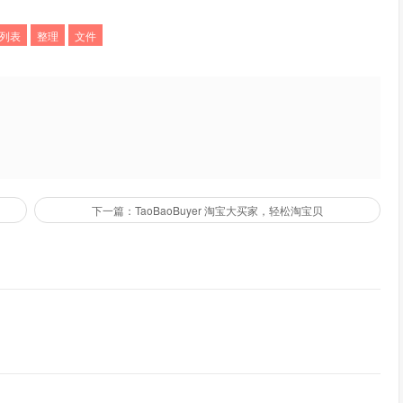
列表
整理
文件
下一篇：TaoBaoBuyer 淘宝大买家，轻松淘宝贝