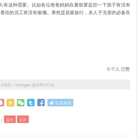
人有这种需要。比如各位爸爸妈妈在暑假要监控一下孩子有没有
看看你的员工有没有偷懒。果然是居家旅行，杀人于无形的必备良
0
个人
已赞
：
小软件
»
kidlogger 监控用户行为
生成海报
：
监控
记录