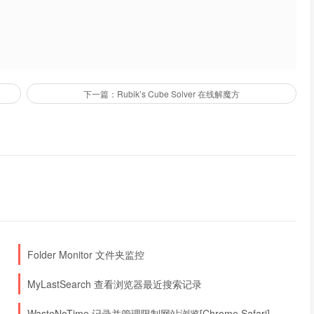
下一篇：Rubik’s Cube Solver 在线解魔方
Folder Monitor 文件夹监控
MyLastSearch 查看浏览器最近搜索记录
WasteNoTime 记录并管理限制网站浏览[Chrome Safari]