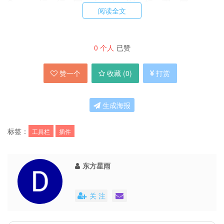
2：运行官方去图标程序 —
阅读全文
offline_activator_powered_by_the_developer.ex
e
0
个人
已赞
3：运行官方汉化补丁—2052-simplified-chinese-
4（汉化版可省略）
赞一个
收藏 (
0
)
打赏
4：重启电脑完成
生成海报
注册过期：
标签：
工具栏
插件
True Launch Bar V4.1┊ 英文绿色版
相关使用说明文章：
东方星雨
善用True Launch Bar插件 打造Windows系统超级
关 注
启动栏
系统美化软件True Launch Bar（TLB）的插件应