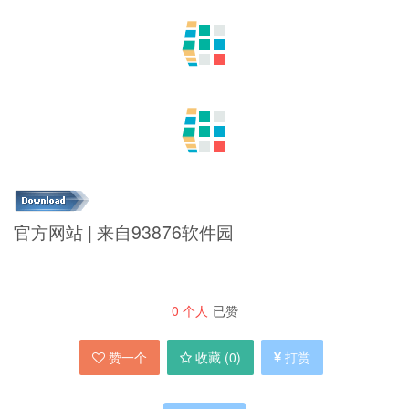
官方网站 | 来自93876软件园
0
个人
已赞
赞一个
收藏 (
0
)
打赏