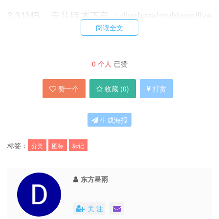
3.31MB，安装版本下载：divshare|mybloop|live
阅读全文
(教育网可访问)
0
个人
已赞
赞一个
收藏 (
0
)
打赏
生成海报
标签：
分类
图标
标记
东方星雨
关 注