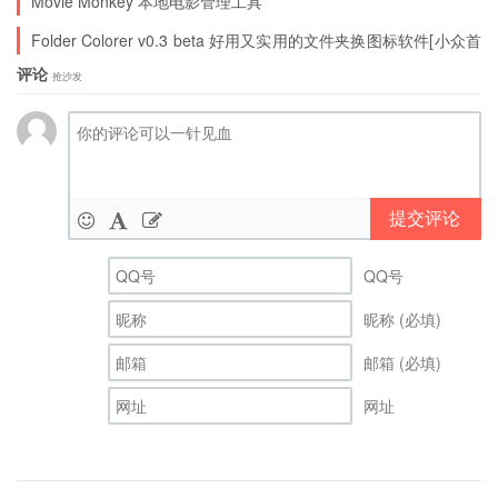
Movie Monkey 本地电影管理工具
Folder Colorer v0.3 beta 好用又实用的文件夹换图标软件[小众首
发]
评论
抢沙发
提交评论
QQ号
昵称 (必填)
邮箱 (必填)
网址