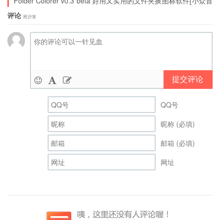
Folder Colorer v0.3 beta 好用又实用的文件夹换图标软件[小众首
发]
评论
抢沙发
提交评论
QQ号
昵称 (必填)
邮箱 (必填)
网址