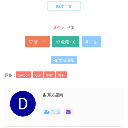
阅读全文
官方
0
个人
已赞
P.S.不出意外，我现在在火车上，这篇文章是上车
赞一个
收藏 (
0
)
打赏
前写好的，理想是这样的，三月一日下午17点55
分上车，
兰州至北京西临客
。传说三号凌晨2点到
生成海报
北京西
，
老朽
说
临客一般就晚点到白天了
，出站打
车前往
北京站
，买票，上车，下午到
沈阳北
。当
标签：
favicon
icon
制作
图标
然，这只是理想，希望如此。
东方星雨
关 注