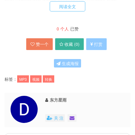
http://realware.webs.com/reala2v/index.htm
阅读全文
0
个人
已赞
赞一个
收藏 (
0
)
打赏
生成海报
标签：
MP3
视频
转换
东方星雨
关 注