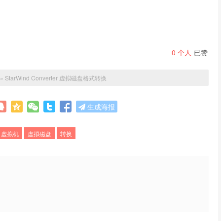
0
个人
已赞
»
StarWind Converter 虚拟磁盘格式转换
生成海报
虚拟机
虚拟磁盘
转换