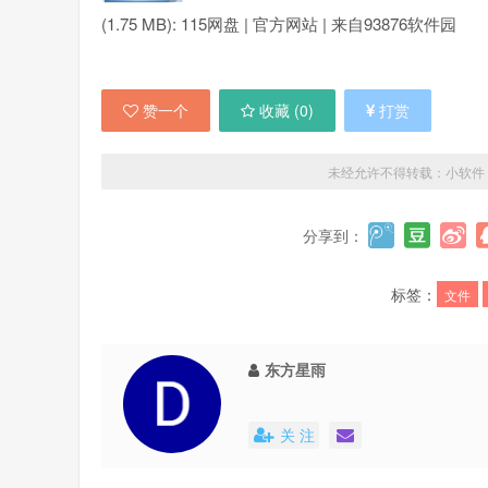
(1.75 MB): 115网盘 | 官方网站 | 来自93876软件园
赞一个
收藏 (
0
)
打赏
未经允许不得转载：
小软件
分享到：
标签：
文件
东方星雨
关 注