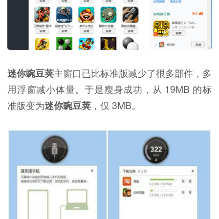
迷你豌豆荚
主窗口已比标准版减少了很多部件，多
用浮窗减小体量。于是瘦身成功，从 19MB 的标
准版变为
迷你豌豆荚
，仅 3MB。