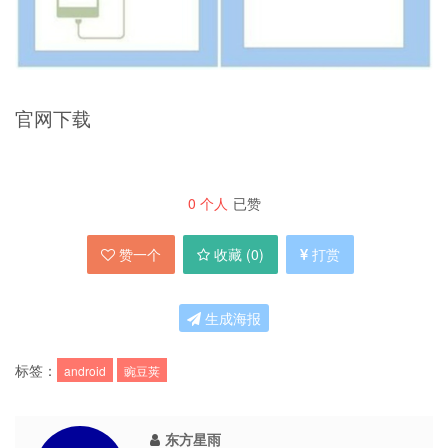
官网下载
0
个人
已赞
赞一个
收藏 (
0
)
打赏
生成海报
标签：
android
豌豆荚
东方星雨