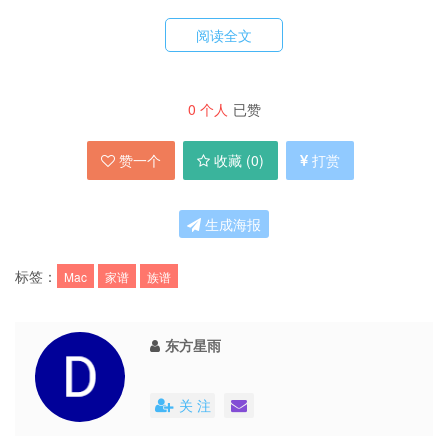
阅读全文
0
个人
已赞
赞一个
收藏 (
0
)
打赏
生成海报
标签：
Mac
家谱
族谱
东方星雨
关 注