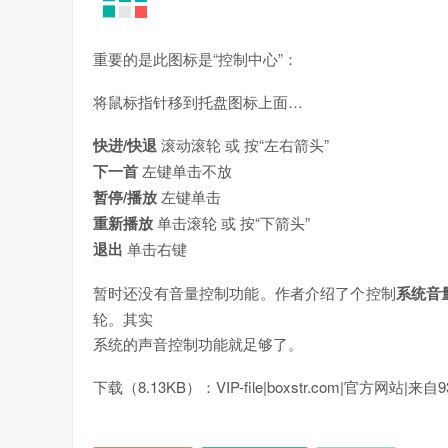
重要的是此图标是“控制中心”：
将鼠标指针移到托盘图标上面…
快进/快退
滚动滚轮 或 按“左右箭头”
下一首
左键单击不放
暂停/播放
左键单击
重新播放
单击滚轮 或 按“下箭头”
退出
单击右键
暂时还没有音量控制功能。作者介绍了个控制
系统音
轮。其实
系统的声音控制功能就足够了。
下载（8.13KB）：VIP-file|boxstr.com|官方网站|来自938