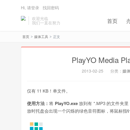
Hi, 请登录
找回密码
欢迎光临
首页
我们一直在努力
首页
媒体工具
正文
>
>
PlayYO Media 
2013-02-25
分类：
媒
仅有 11 KB！单文件。
使用方法：
将
PlayYO.exe
放到有 *.MP3 的文件夹
放时托盘会出现一个闪烁的绿色音符图标，将鼠标指