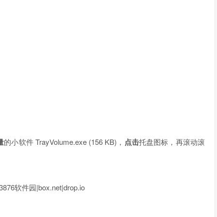
量
的小软件 TrayVolume.exe (156 KB)，
点击
托盘图标，再滚动滚
76软件园|box.net|drop.io