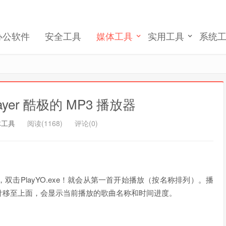
我们将发送一封验证邮件至你的邮箱, 请正确填写以
完成账号注册和激活
办公软件
安全工具
媒体工具
实用工具
系统
记住我的登录
忘记密码 ?
Player 酷极的 MP3 播放器
体工具
阅读(1168)
评论(0)
里，双击PlayYO.exe！就会从第一首开始播放（按名称排列）。播
针移至上面，会显示当前播放的歌曲名称和时间进度。