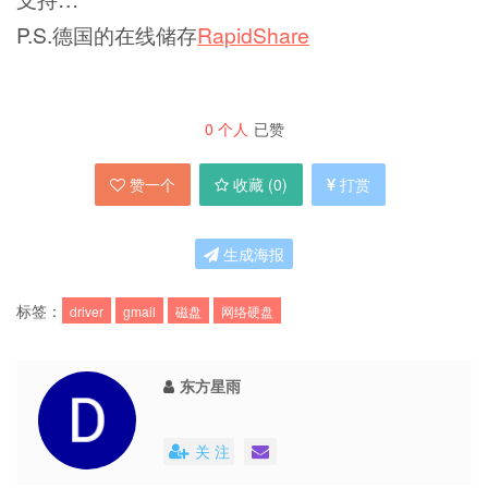
P.S.德国的在线储存
RapidShare
0
个人
已赞
赞一个
收藏 (
0
)
打赏
生成海报
标签：
driver
gmail
磁盘
网络硬盘
东方星雨
关 注