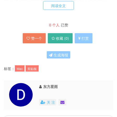
为了体现作者的体贴（或者作者吃饱了有多撑），
阅读全文
软件还有一车匪夷所思的定制选项，比如用
JavaScript 对剪贴板内容进行各种处理（如大小
0
个人
已赞
写转换），剪贴板历史各种排序，存储历史项数，
系统栏图标（光图标就提供13个选项，作者你要
赞一个
收藏 (
0
)
打赏
多有时间啊），选择粘贴未文件路径还是纯文本等
等等等。
生成海报
标签：
Mac
剪贴板
东方星雨
(1.1MB): 官网 | 下载 | 来自93876软件园
关 注