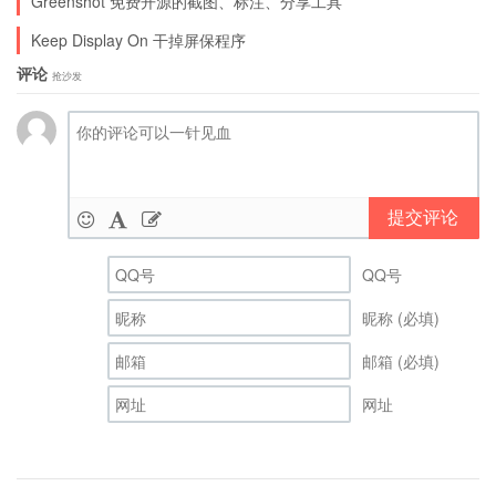
http://www.000webhost.com/
Greenshot 免费开源的截图、标注、分享工具
Keep Display On 干掉屏保程序
p.s. 有没有可以在捕获屏幕的时候选择固定比例来
评论
抢沙发
捕获呢？比如 4:3，16:9 ？
提交评论
QQ号
昵称 (必填)
邮箱 (必填)
网址