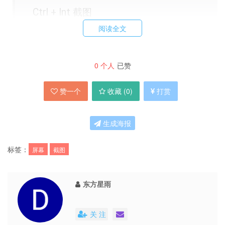
Ctrl + Int 截图
阅读全文
Ctrl + S 保存
Ctrl + D 删除当前截图
Ctrl + F 全屏
0
个人
已赞
Ctrl + W 在标题栏显示当前尺寸
赞一个
收藏 (
0
)
打赏
Ctrl + I 自定义尺寸
Alt + 1/2 自定义尺寸后的使用快捷键 (貌似
生成海报
不可以保存)
Ctrl + T 制作缩微图 (截图后有效)
标签：
屏幕
截图
Ctrl + C 发送至剪贴板
Ctrl + P 打印
东方星雨
以及，下面的一系列图片修改快捷键
关 注