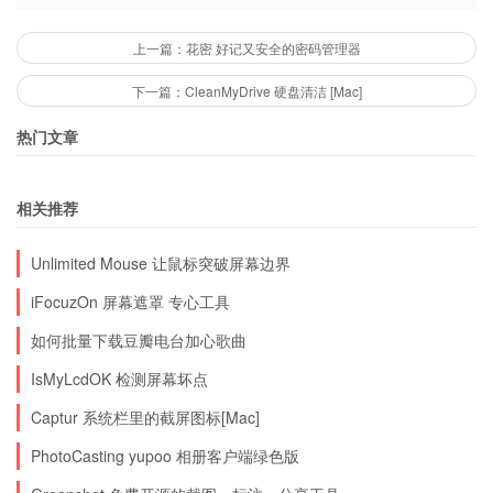
上一篇：花密 好记又安全的密码管理器
下一篇：CleanMyDrive 硬盘清洁 [Mac]
注意：退出时软件不会提示是否保存。
热门文章
下载(20KB): boxstr | 来自93876软件园 | filefront |
相关推荐
skydrive | brsbox
Unlimited Mouse 让鼠标突破屏幕边界
iFocuzOn 屏幕遮罩 专心工具
p.s. 另外，作者提供了一个免费空间，1500M 空
如何批量下载豆瓣电台加心歌曲
间，100G 流量，支持 PHP MYSQL，cPanel 面
IsMyLcdOK 检测屏幕坏点
板，捆绑域名不限，我靠，这样的空间怎么可能免
Captur 系统栏里的截屏图标[Mac]
费。。。下面是申请地址。
PhotoCasting yupoo 相册客户端绿色版