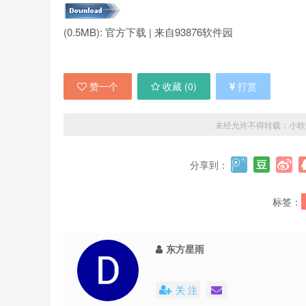
(0.5MB): 官方下载 | 来自93876软件园
赞一个
收藏 (
0
)
打赏
未经允许不得转载：
小软
分享到：
标签：
东方星雨
关 注