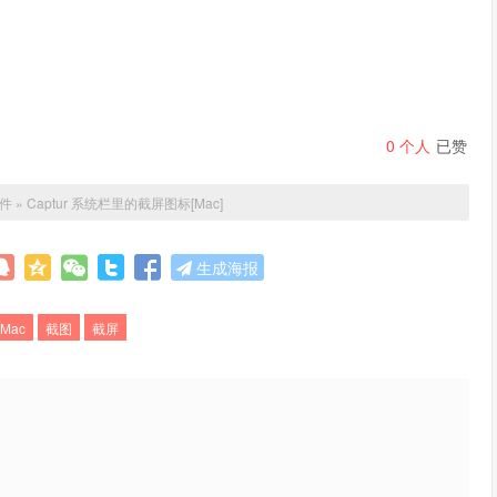
0
个人
已赞
件
»
Captur 系统栏里的截屏图标[Mac]
生成海报
Mac
截图
截屏