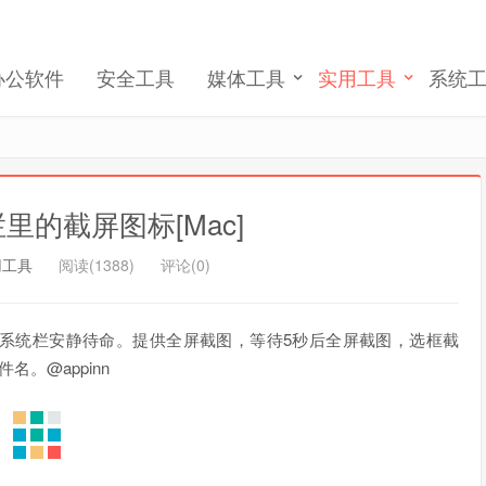
记住我的登录
忘记密码 ?
办公软件
安全工具
媒体工具
实用工具
系统
统栏里的截屏图标[Mac]
用工具
阅读(1388)
评论(0)
的图形前端，系统栏安静待命。提供全屏截图，等待5秒后全屏截图，选框截
名。@appinn