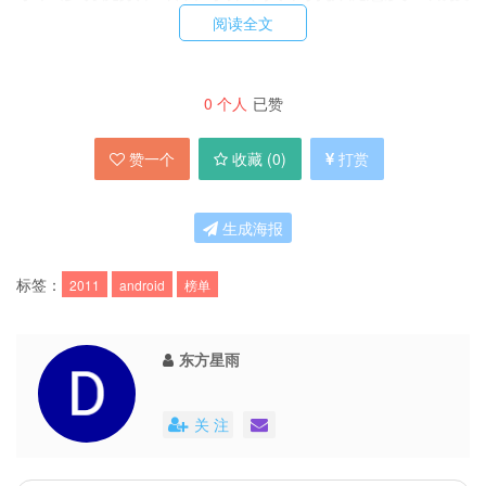
索次数近 6000 万次。
阅读全文
No. 1 打折优惠
0
个人
已赞
在这一年产生的打折优惠劵应用就有 199 个，加
赞一个
收藏 (
0
)
打赏
上老牌应用，最受应用欢迎的前三应用分别是：大
众点评、布丁优惠券和团购大全。
生成海报
No. 2 签到
标签：
2011
android
榜单
签到类应用共 171 个，最受应用欢迎的前三应用
分别是：街旁、切客和微领地。
东方星雨
No. 3 信息记录分享
关 注
签到类应用共 76 个，最受应用欢迎的前三应用分