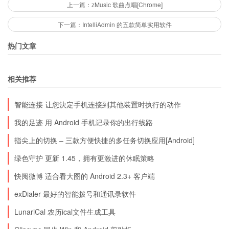
别是：微博、人人网和网易新闻。
上一篇：zMusic 歌曲点唱[Chrome]
下一篇：IntelliAdmin 的五款简单实用软件
No. 4 移动视频
热门文章
签到类应用共 92 个，最受应用欢迎的前三应用分
别是：手机电视、 PPS 和土豆。
相关推荐
No. 5 语音对讲
智能连接 让您決定手机连接到其他装置时执行的动作
签到类应用共 54 个，最受应用欢迎的前三应用分
我的足迹 用 Android 手机记录你的出行线路
别是：微信、米聊和 YY 语音。
指尖上的切换 – 三款方便快捷的多任务切换应用[Android]
绿色守护 更新 1.45，拥有更激进的休眠策略
更多榜单详见：http://www.wandoujia.com/2011/
快阅微博 适合看大图的 Android 2.3+ 客户端
exDialer 最好的智能拨号和通讯录软件
LunariCal 农历ical文件生成工具