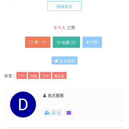
通过 FTP 下载到我的电脑里。
阅读全文
下载1
|
原始链接
|
下载2
|
下载3
|
下载4
|
下载5
0
个人
已赞
赞一个
收藏 (
0
)
打赏
生成海报
标签：
FTP
传输
文件
服务器
东方星雨
关 注