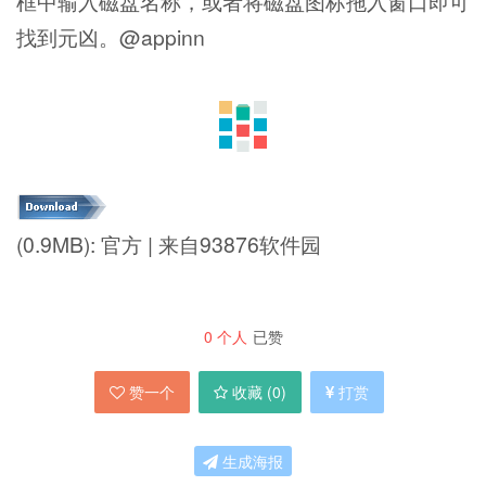
框中输入磁盘名称，或者将磁盘图标拖入窗口即可
找到元凶。@appinn
(0.9MB): 官方 | 来自93876软件园
0
个人
已赞
赞一个
收藏 (
0
)
打赏
生成海报