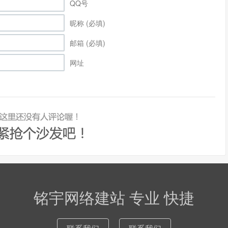
QQ号
昵称 (必填)
邮箱 (必填)
网址
铭宇网络建站 专业 快捷