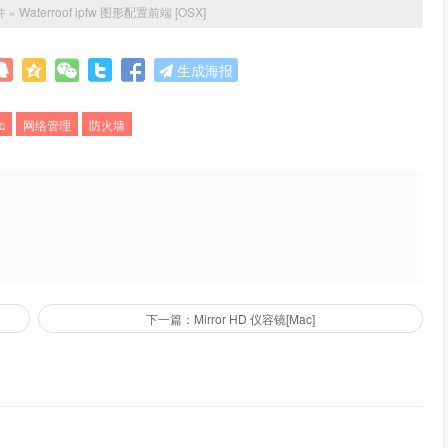
件
»
Waterroof ipfw 图形配置前端 [OSX]
生成海报
c
网络管理
防火墙
下一篇：Mirror HD 仪容镜[Mac]