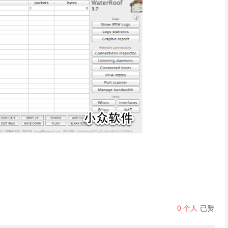
0
个人
已赞