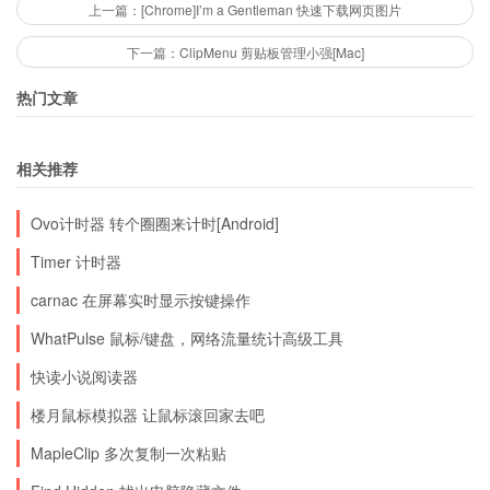
上一篇：[Chrome]I’m a Gentleman 快速下载网页图片
下一篇：ClipMenu 剪贴板管理小强[Mac]
热门文章
相关推荐
Ovo计时器 转个圈圈来计时[Android]
Timer 计时器
carnac 在屏幕实时显示按键操作
WhatPulse 鼠标/键盘，网络流量统计高级工具
快读小说阅读器
楼月鼠标模拟器 让鼠标滚回家去吧
MapleClip 多次复制一次粘贴