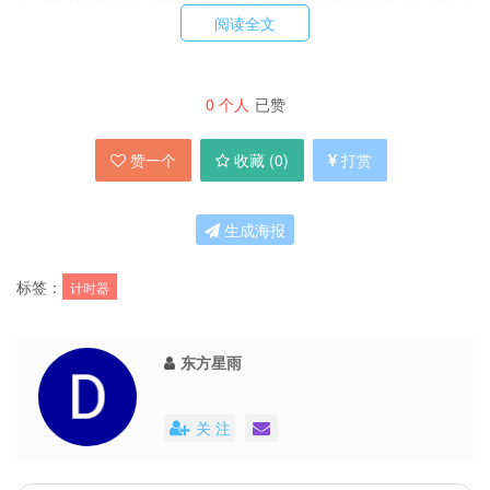
阅读全文
mediafire | firefront | box | 纳米
P.S. 在 wordpress 的后台看，LanQQ 是小众的第
0
个人
已赞
1000 篇文章，当然中间删除过几个 ID，不过，也
赞一个
收藏 (
0
)
打赏
相差无几了。
生成海报
标签：
计时器
东方星雨
关 注