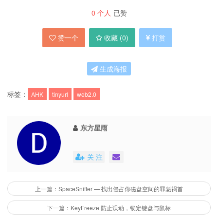
0
个人
已赞
赞一个
收藏 (
0
)
打赏
生成海报
标签：
AHK
tinyurl
web2.0
东方星雨
关 注
上一篇：SpaceSniffer — 找出侵占你磁盘空间的罪魁祸首
下一篇：KeyFreeze 防止误动，锁定键盘与鼠标