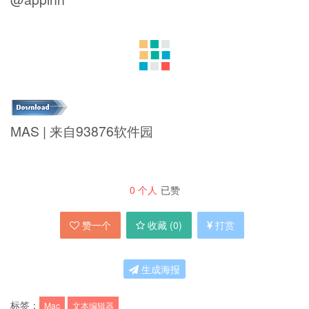
MAS | 来自93876软件园
0
个人
已赞
赞一个
收藏 (
0
)
打赏
生成海报
标签：
Mac
文本编辑器