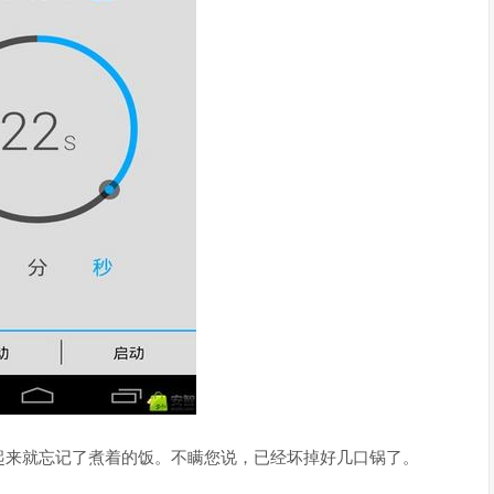
起来就忘记了煮着的饭。不瞒您说，已经坏掉好几口锅了。