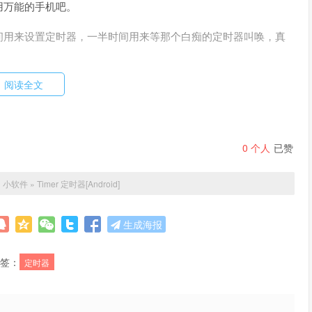
用万能的手机吧。
间用来设置定时器，一半时间用来等那个白痴的定时器叫唤，真
兆的定时器啊，现在好多人的手机 ROM 空间并不富裕好不
阅读全文
菜市场没找到他。
（@scavin:官方菜市场有的，见这里）不过国
0
个人
已赞
。基本可以满足日常需求。界面简洁清爽，无广告。
：
小软件
»
Timer 定时器[Android]
生成海报
签：
定时器