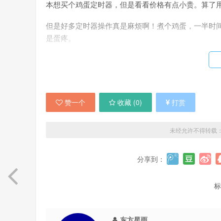
本想买个鸡蛋定时器，但是看看价格有点小贵。算了
但是好多定时器操作真是麻烦啊！煮个鸡蛋，一半时
是蛋疼。
有些操作体验上让老鼠觉得满意的，体积又太大，十几
好。
找来找去找到了这个，名字应该是
Timer
。
但是我在
赞一个
收藏 (
0
)
打赏
内好多市场都有收录，只不过名字各式各样罢了。
一兆多的体积，随手拨动的定时设置，可以保存设置
未经允许不得转载
分享到：
官方地址 | 来自93876软件园
标
东方星雨