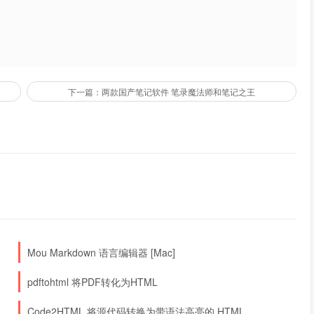
下一篇：两款国产笔记软件 笔录魔法师和笔记之王
Mou Markdown 语言编辑器 [Mac]
pdftohtml 将PDF转化为HTML
Code2HTML 将源代码转换为带语法高亮的 HTML