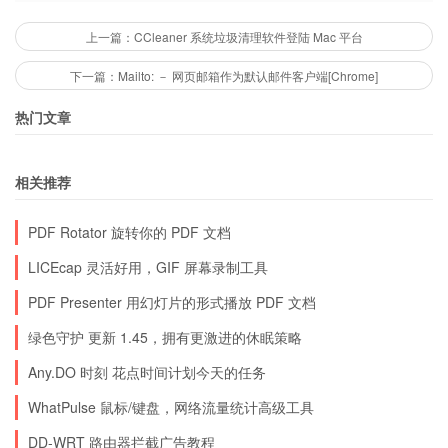
上一篇：CCleaner 系统垃圾清理软件登陆 Mac 平台
下一篇：Mailto: － 网页邮箱作为默认邮件客户端[Chrome]
热门文章
相关推荐
PDF Rotator 旋转你的 PDF 文档
LICEcap 灵活好用，GIF 屏幕录制工具
PDF Presenter 用幻灯片的形式播放 PDF 文档
8.IrfanView
绿色守护 更新 1.45，拥有更激进的休眠策略
Any.DO 时刻 花点时间计划今天的任务
简而言之，这是一个煎蛋的图片浏览器。它有许多
WhatPulse 鼠标/键盘，网络流量统计高级工具
的特性，例如电子邮件，缩略图/预览选择，各种
各样的作用，改变颜色深度。当然，还有广泛的文
DD-WRT 路由器拦截广告教程