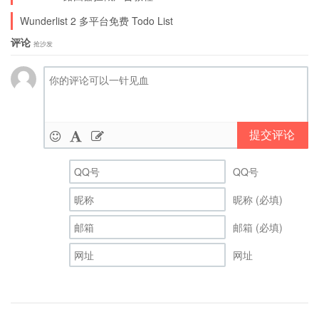
件格式支持。
Wunderlist 2 多平台免费 Todo List
评论
抢沙发
提交评论
7.Windows Live Writer
QQ号
昵称 (必填)
虽然仍然在测试，但 WLW 使得 blogging 变得简
邮箱 (必填)
单并且舒服。它支持很多的 blog 服务，包括
网址
Blogger，TypePad 和小众使用的 WordPress，
并且还有很多非常棒的插件。
#scavin:很奇怪我一直没有勇气放弃 WP 的后台而