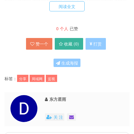
http://www.thecodeline.com/ShareWatcher.aspx
阅读全文
0
个人
已赞
赞一个
收藏 (
0
)
打赏
生成海报
标签：
分享
局域网
监视
东方星雨
关 注