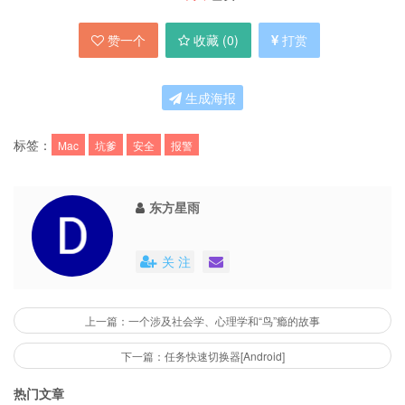
赞一个
收藏 (
0
)
打赏
生成海报
标签：
Mac
坑爹
安全
报警
东方星雨
关 注
上一篇：一个涉及社会学、心理学和“鸟”瘾的故事
下一篇：任务快速切换器[Android]
热门文章