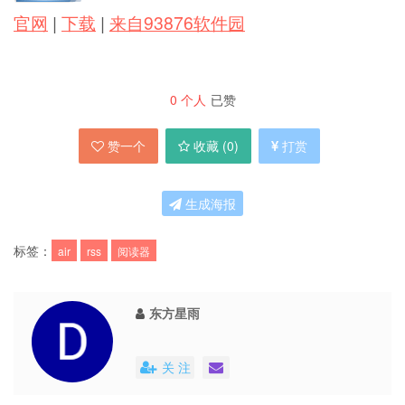
官网
|
下载
|
来自93876软件园
0
个人
已赞
赞一个
收藏 (
0
)
打赏
生成海报
标签：
air
rss
阅读器
东方星雨
关 注