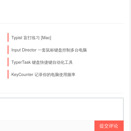
Typist 盲打练习 [Mac]
Input Director 一套鼠标键盘控制多台电脑
TyperTask 键盘快捷键自动化工具
KeyCounter 记录你的电脑使用频率
提交评论