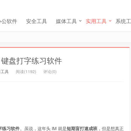
完成账号注册和激活
办公软件
安全工具
媒体工具
实用工具
系统
记住我的登录
忘记密码 ?
ing 键盘打字练习软件
用工具
阅读(1192)
评论(0)
。
字练习软件
。虽说，这年头 IM 就是
短期盲打速成班
，但是想真正