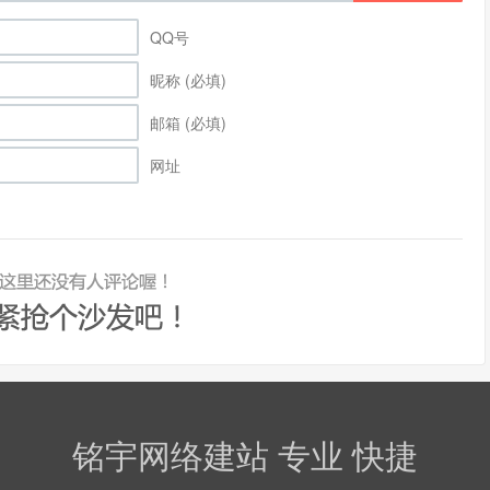
QQ号
昵称 (必填)
邮箱 (必填)
网址
铭宇网络建站 专业 快捷