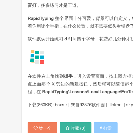
盲打
，多多练习才是王道。
RapidTyping
整个界面十分可爱，背景可以自定义，
着你用哪个手指，在什么位置，就不需要低头看键盘
软件默认开始练习
d f j k
四个字母，花费好几分钟才
在软件右上角找到
扳手
，进入设置页面，按上图方框
点上面那个 X 旁边的新建按钮，然后就可以随便
程，在
RapidTyping\Lessons\LocalLanguage\En\Te
下载(860KB): boxstr | 来自93876软件园 | filefront | skyd
赞一个
收藏 (
0
)
打赏