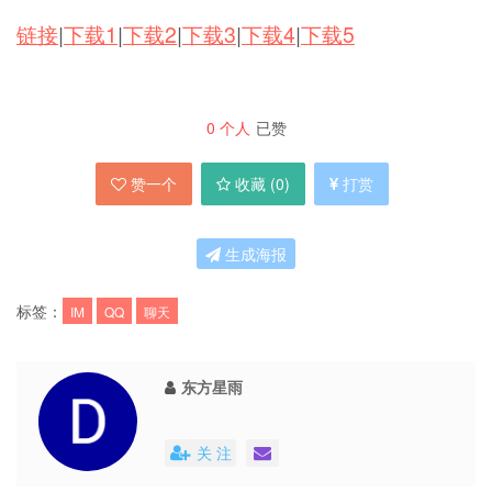
链接
|
下载1
|
下载2
|
下载3
|
下载4
|
下载5
0
个人
已赞
赞一个
收藏 (
0
)
打赏
生成海报
标签：
IM
QQ
聊天
东方星雨
关 注