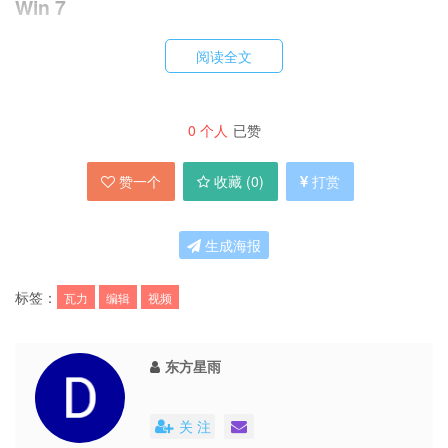
Win 7
阅读全文
上面那个视频里，是瓦力，没错，远离 blog 界专
心开店的
Since1984
同学店里有卖，我的就来自
0
个人
已赞
那里。可以连上 MP3 让瓦力唱歌跳舞。。。
赞一个
收藏 (
0
)
打赏
生成海报
P.S. 我们在
饭否
上开设了帐号，感谢饭否还保留着
标签：
瓦力
编辑
视频
Appinn，欢迎关注：http://fanfou.com/appinn
东方星雨
关 注