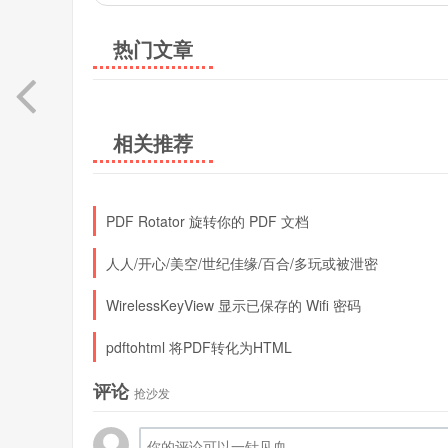
热门文章
相关推荐
PDF Rotator 旋转你的 PDF 文档
人人/开心/美空/世纪佳缘/百合/多玩或被泄密
WirelessKeyView 显示已保存的 Wifi 密码
pdftohtml 将PDF转化为HTML
评论
抢沙发