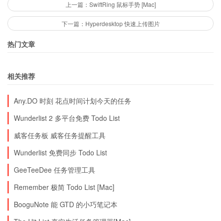
广而告之：好看薄 的 CPA 广告计划：好看簿将为
上一篇：SwiftRing 鼠标手势 [Mac]
每一个通过贵网站到好看簿注册的用户向您支付费
下一篇：Hyperdesktop 快速上传图片
用。先注册，再广告咯。
热门文章
相关推荐
Any.DO 时刻 花点时间计划今天的任务
Wunderlist 2 多平台免费 Todo List
威客任务板 威客任务提醒工具
Wunderlist 免费同步 Todo List
GeeTeeDee 任务管理工具
Remember 极简 Todo List [Mac]
BooguNote 能 GTD 的小巧笔记本