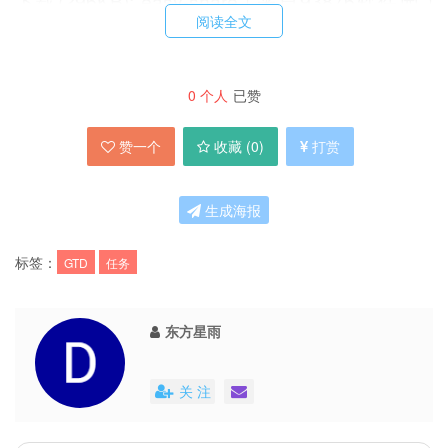
下载(296KB): easy-share | 来自93876软件园 |
阅读全文
mediafire | filefront | live | 新浪
什么是 GTD ?
0
个人
已赞
赞一个
收藏 (
0
)
打赏
GTD 是英文 Getting Things Done 的缩
生成海报
写，是一种行为管理的方法，也是 David
Allen 写的一本书的书名。
标签：
GTD
任务
GTD 的主要原则在于一个人需要通过记录
的方式把头脑中的各种任务移出来。通过这
东方星雨
样的方式，头脑可以不用塞满各种需要完成
的事情，而集中精力在正在完成的事情。
关 注