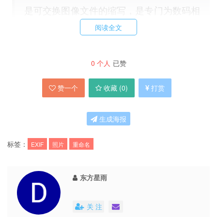
是可交换图像文件的缩写，是专门为数码相
机的照片设定的，可以记录数字照片的属性
阅读全文
信息和拍摄数据。
EXIF 最初由日本电子工业发展协会在
0
个人
已赞
1996 年制定，版本为 1.0。1998 年，升级
赞一个
收藏 (
0
)
打赏
到 2.1，增加了对音频文件的支持。2002
年 3 月，发表了 2.2 版。
生成海报
EXIF 可以附加于 JPEG、TIFF、RIFF 等
标签：
EXIF
照片
重命名
文件之中，为其增加有关数码相机拍摄信息
的内容和索引图或图像处理软件的版本信
东方星雨
息。
关 注