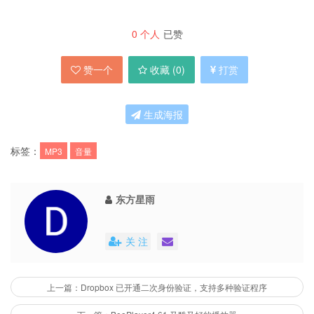
0
个人
已赞
赞一个
收藏 (
0
)
打赏
生成海报
标签：
MP3
音量
东方星雨
关 注
上一篇：Dropbox 已开通二次身份验证，支持多种验证程序