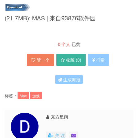
(21.7MB): MAS | 来自93876软件园
0
个人
已赞
赞一个
收藏 (
0
)
打赏
生成海报
标签：
Mac
游戏
东方星雨
关 注