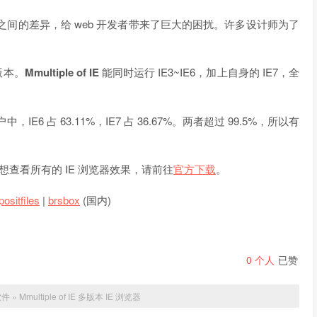
之间的差异，给 web 开发者带来了巨大的困扰。许多设计师为了
版本。
Mmultiple of IE
能同时运行 IE3~IE6，加上自身的 IE7，全
IE6 占 63.11%，IE7 占 36.67%。两者超过 99.5%，所以有
查看所有的 IE 浏览器效果，请前往
官方下载
。
positfiles
|
brsbox
(国内)
0
个人
已赞
软件
»
Mmultiple of IE 多版本 IE 浏览器