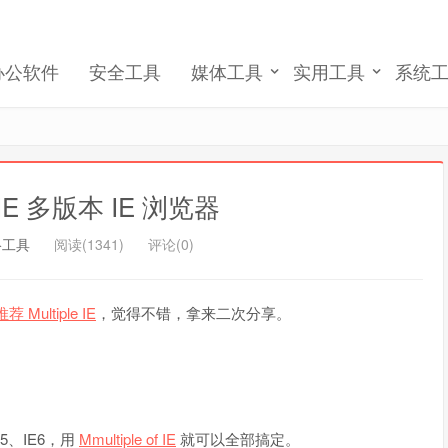
办公软件
安全工具
媒体工具
实用工具
系统
记住我的登录
忘记密码 ?
of IE 多版本 IE 浏览器
络工具
阅读(1341)
评论(0)
 Multiple IE
，觉得不错，拿来二次分享。
5、IE6，用
Mmultiple of IE
就可以全部搞定。