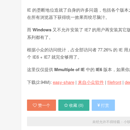
IE 的垄断地位造就了自身的许多问题，包括各个版本
在所有浏览器下获得统一效果而绞尽脑汁。
而
Windows
又不允许安装了 IE7 的用户再安装其它
系列都有了。
根据小众的访问统计，占全部访问者 77.26% 的 IE 用户中，
个 IE6 + IE7 就完全够用了。
这里仅仅提供
Mmultiple of IE
中的
IE6
版本，如果你想
下载(2.94M):
easy-share
|
来自小众软件
|
filefront
|
de
赞一个
收藏 (
0
)
打赏
未经允许不得转载：
小