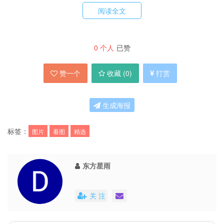
览速度与图片另存两不误。
阅读全文
动态
GIF
播放速度：有经验的用户应该知
道不同软件播放动态
GIF
的速度会有不同，
0
个人
已赞
但
MassiGra
内置了 IE、Firefox、Opera、
赞一个
收藏 (
0
)
打赏
Safari 几种方案，解决了这个问题。
移动/复制/删除：和
IrfanView
极其相
生成海报
似，不用询问可以直接移动或复制到目标文
件夹，而且能设置多个文件夹，另外删除也
标签：
图片
看图
精选
可以不用询问。
高度自定义界面：标题栏、内外边框、状
东方星雨
态栏等等都可以设定显示与否。
关 注
外部程序：支持用外部程序打开当前图片
或路径，可见
MassiGra
对自己的定义很清