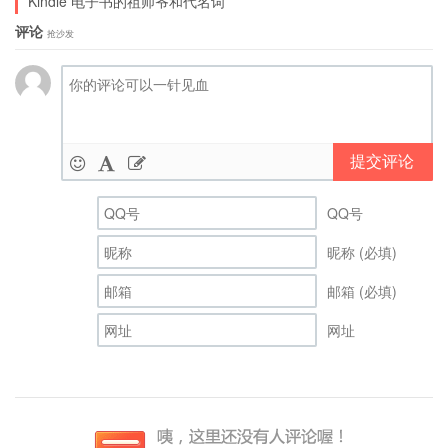
Kindle 电子书的祖师爷和代名词
评论
抢沙发
官方主页 | 来自93876软件园 | 115
提交评论
QQ号
现在看图工具很多，但是大家往往是在说看图，却
不大重视最基本的一些要素。看图工具主要分为以
昵称 (必填)
管理为主以及以单纯浏览为主两类，当然也有两者
邮箱 (必填)
兼顾的。从资源管理器里双击图片打开浏览，并进
网址
行一些简单操作，这个应用需求很常见，我很关注
能把这个应用需求发挥到极致的软件。