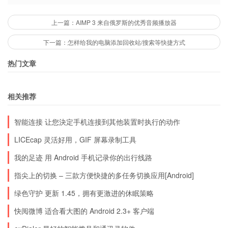
您的电池电量，占用您的宝贵内存。经过
上一篇：AIMP 3 来自俄罗斯的优秀音频播放器
『绿色化』工艺处理的应用，在您没有主动
启动它们的时候，无法『偷偷』运行，而在
下一篇：怎样给我的电脑添加回收站/搜索等快捷方式
您正常启动它们时仍然拥有完整的功能和体
热门文章
验，正如iPhone/iPad应用那样！
相关推荐
绿色守护
自己必须启动一个内存消耗 2M 左右的后
台『清洁工』服务，才能将经过绿色化的应用置于
智能连接 让您決定手机连接到其他装置时执行的动作
休眠状态。
LICEcap 灵活好用，GIF 屏幕录制工具
我的足迹 用 Android 手机记录你的出行线路
注意如果需要后台服务，请不要使用
绿色守护
进行
指尖上的切换 – 三款方便快捷的多任务切换应用[Android]
『绿色化』处理，比如闹钟、Gmail、即时通讯等
绿色守护 更新 1.45，拥有更激进的休眠策略
等。进行『绿色化』的程序在屏幕关闭一段时间后
快阅微博 适合看大图的 Android 2.3+ 客户端
将完全退出，无法使用任何后台服务。