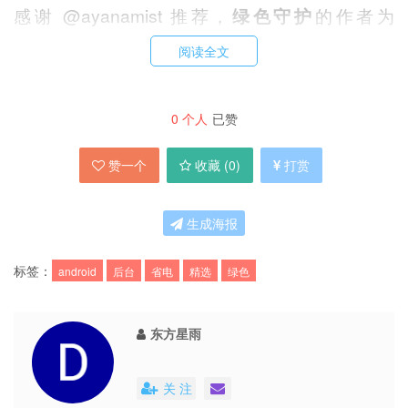
感谢 @ayanamist 推荐，
绿色守护
的作者为
@oasisfeng。
阅读全文
由于对后台程序的处理不同，Android 与 iOS 在流
0
个人
已赞
畅度上有比较明显的差距，基本上像另外一个
Windows，装的应用越多越慢。
赞一个
收藏 (
0
)
打赏
绿色守护
通过独有的『绿色化』专利技术，对应用
生成海报
进行『绿色化』处理。
标签：
android
后台
省电
精选
绿色
『绿色守护』帮助你甄别那些对系统全局
东方星雨
性能和能耗有不良影响的应用程序，并通过
关 注
独有的『绿色化』专利技术，阻止它们消耗