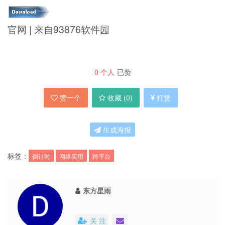
官网 | 来自93876软件园
0
个人
已赞
赞一个
收藏 (
0
)
打赏
生成海报
标签：
倒计时
网络应用
跨平台
东方星雨
关 注