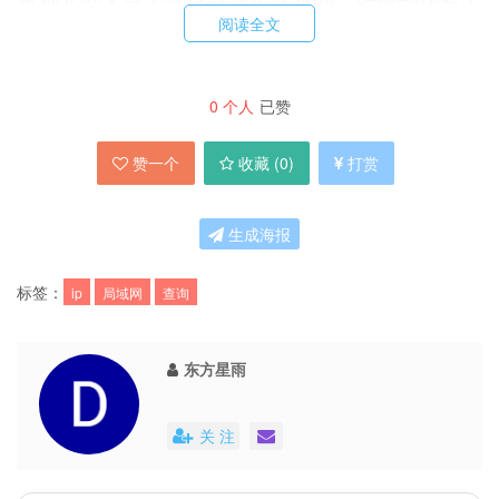
阅读全文
页，继续搜寻着作者的其它软件，一层一层。。。
下载（8KB，免安装）：
easy-share
|
来自小众软
0
个人
已赞
件
|
divshare
|
hotshare
|
live
赞一个
收藏 (
0
)
打赏
p.s.煎蛋昨日经历
抄袭门事件
，想体验抄袭者的嚣
生成海报
张气焰请
阅读留言
标签：
ip
局域网
查询
p.s.下午实习答辩，终于，要回去了；终于，逃离
了
断水断电
的日子 [FM8391-77]
东方星雨
关 注