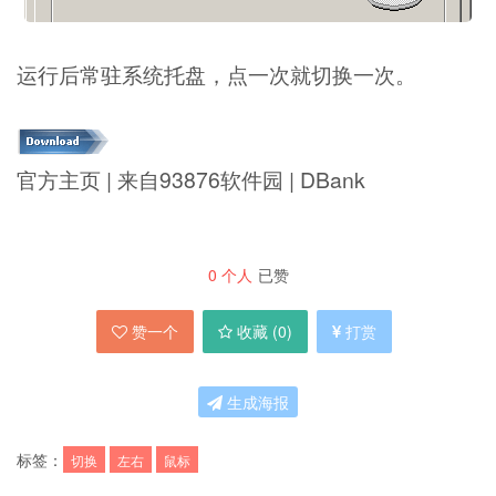
运行后常驻系统托盘，点一次就切换一次。
官方主页 | 来自93876软件园 | DBank
0
个人
已赞
赞一个
收藏 (
0
)
打赏
生成海报
标签：
切换
左右
鼠标