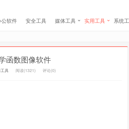
我们将发送一封验证邮件至你的邮箱, 请正确填写以
完成账号注册和激活
办公软件
安全工具
媒体工具
实用工具
系统
记住我的登录
忘记密码 ?
 数学函数图像软件
用工具
阅读(1321)
评论(0)