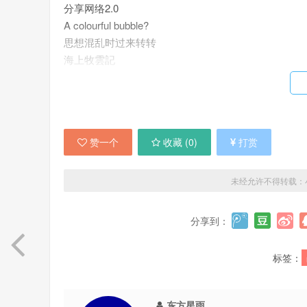
分享网络2.0
A colourful bubble?
思想混乱时过来转转
海上牧雲記
真．他媽的
还有一个貌似服务器挂掉了
赞一个
收藏 (
0
)
打赏
未经允许不得转载：
分享到：
标签：
东方星雨