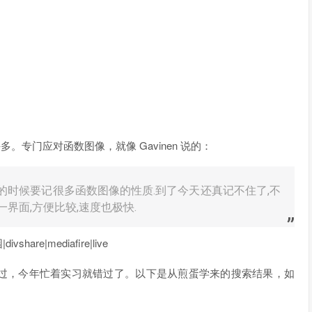
专心许多。专门应对函数图像，就像 Gavinen 说的：
中的时候要记很多函数图像的性质.到了今天还真记不住了,不
一界面,方便比较,速度也极快.
hare|mediafire|live
er，去年推荐过，今年忙着实习就错过了。以下是从煎蛋学来的搜索结果，如