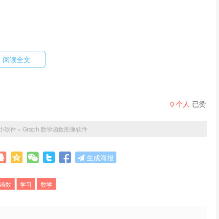
阅读全文
0
个人
已赞
小软件
»
Graph 数学函数图像软件
生成海报
函数
学习
数学