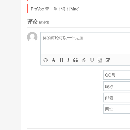
ProVoc 背！单！词！[Mac]
评论
抢沙发