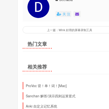
关 注
上一篇：Wink 好用的屏幕录制工具
热门文章
相关推荐
ProVoc 背！单！词！[Mac]
Sanchan 解答/演示四则运算竖式
Anki 自定义记忆系统