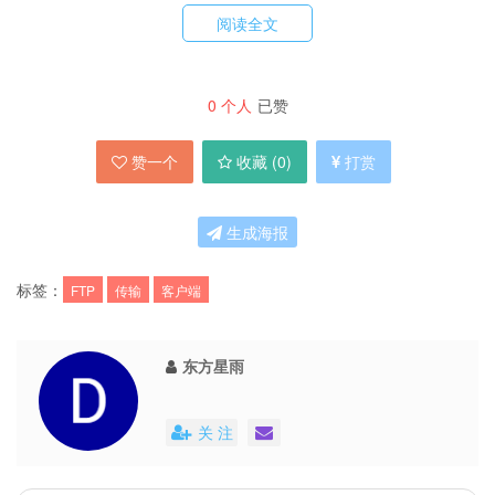
阅读全文
P.S. 我们收到了
FTP Rush
官方的推荐邮件，但
好玩的是他们将某网站的评测直接转了过来。
0
个人
已赞
赞一个
收藏 (
0
)
打赏
生成海报
标签：
FTP
传输
客户端
东方星雨
关 注